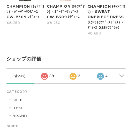
CHAMPION (ﾁｬﾝﾋﾟｵ
CHAMPION (ﾁｬﾝﾋﾟｵ
CHAMPION (ﾁｬﾝﾋﾟｵ
ﾝ) - ﾎﾞｰﾀﾞｰﾜﾝﾋﾟｰｽ
ﾝ) - ﾎﾞｰﾀﾞｰﾜﾝﾋﾟｰｽ
ﾝ) - SWEAT
CW-B309 ﾚﾃﾞｨｰｽ
CW-B309 ﾚﾃﾞｨｰｽ
ONEPIECE DRESS
(ｽｳｪｯﾄﾜﾝﾋﾟｰｽﾄﾞﾚｽ) ﾚ
¥8,250
¥8,250
ﾃﾞｨｰｽ 055ｵﾌﾌﾞﾗｯｸ
¥8,690
ショップの評価
すべて
89
2
4
CATEGORY
SALE
ITEM
BRAND
GUIDE