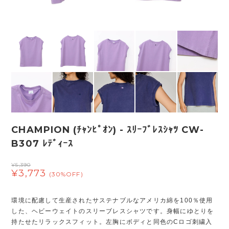
CHAMPION (ﾁｬﾝﾋﾟｵﾝ) - ｽﾘｰﾌﾞﾚｽｼｬﾂ CW-
B307 ﾚﾃﾞｨｰｽ
¥5,390
¥3,773
(30%OFF)
環境に配慮して生産されたサステナブルなアメリカ綿を100％使用
した、ヘビーウェイトのスリーブレスシャツです。身幅にゆとりを
持たせたリラックスフィット。左胸にボディと同色のCロゴ刺繍入