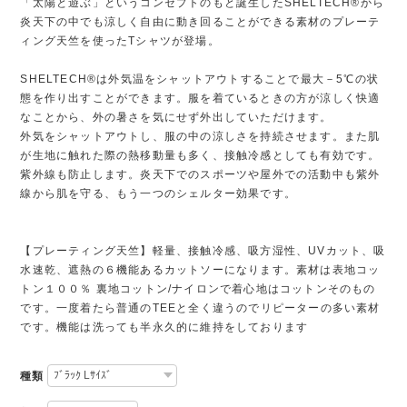
「太陽と遊ぶ」というコンセプトのもと誕生したSHELTECH®から
炎天下の中でも涼しく自由に動き回ることができる素材のプレーテ
ィング天竺を使ったTシャツが登場。
SHELTECH®は外気温をシャットアウトすることで最大－5℃の状
態を作り出すことができます。服を着ているときの方が涼しく快適
なことから、外の暑さを気にせず外出していただけます。
外気をシャットアウトし、服の中の涼しさを持続させます。また肌
が生地に触れた際の熱移動量も多く、接触冷感としても有効です。
紫外線も防止します。炎天下でのスポーツや屋外での活動中も紫外
線から肌を守る、もう一つのシェルター効果です。
【プレーティング天竺】軽量、接触冷感、吸方湿性、UVカット、吸
水速乾、遮熱の６機能あるカットソーになります。素材は表地コッ
トン１００％ 裏地コットン/ナイロンで着心地はコットンそのもの
です。一度着たら普通のTEEと全く違うのでリピーターの多い素材
です。機能は洗っても半永久的に維持をしております
種類