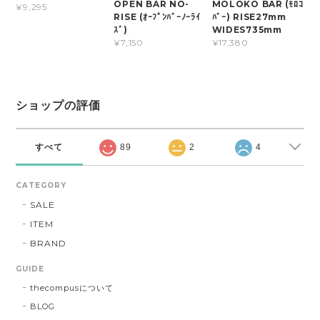
OPEN BAR NO-
MOLOKO BAR (ﾓﾛｺ
¥9,295
RISE (ｵｰﾌﾟﾝﾊﾞｰﾉｰﾗｲ
ﾊﾞｰ) RISE27mm
ｽﾞ)
WIDES735mm
¥7,150
¥17,380
ショップの評価
すべて
89
2
4
CATEGORY
SALE
ITEM
BRAND
GUIDE
thecompusについて
BLOG