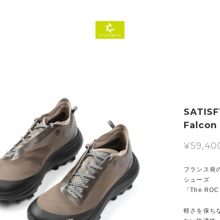
SATISFY
Falcon
¥59,40
フランス発の
シューズ
「The RO
軽さを保ち