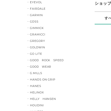
EYEVOL
ショッ
FAIRDALE
GARMIN
す
GDSS
GIMMICK
GRAMICCI
GREGORY
GOLDWIN
GO LITE
GOOD ROCK SPEED
GOOD WEAR
G.MILLS
HANDS ON GRIP
HANES
HELINOX
HELLY HANSEN
HOUDINI