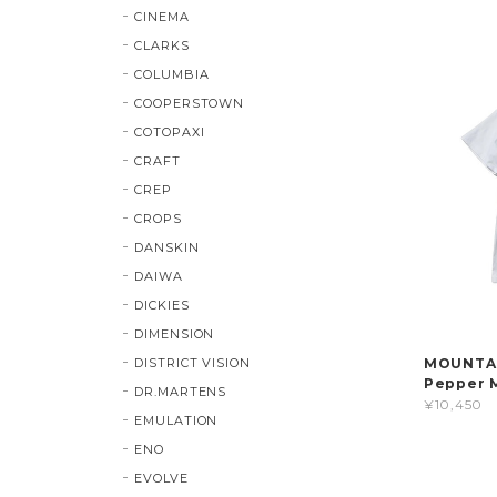
CINEMA
CLARKS
COLUMBIA
COOPERSTOWN
COTOPAXI
CRAFT
CREP
CROPS
DANSKIN
DAIWA
DICKIES
DIMENSION
MOUNTAIN
DISTRICT VISION
Pepper 
DR.MARTENS
¥10,450
EMULATION
ENO
EVOLVE