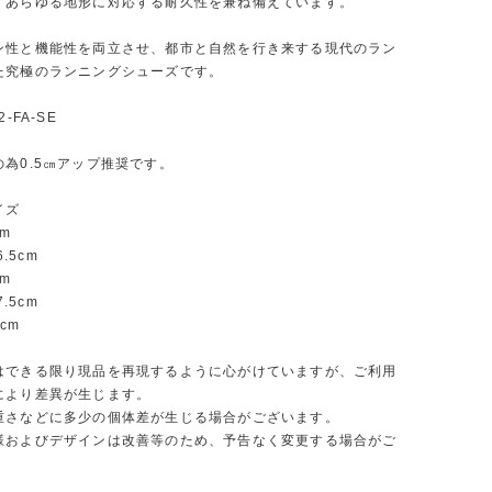
、あらゆる地形に対応する耐久性を兼ね備えています。
ン性と機能性を両立させ、都市と自然を行き来する現代のラン
た究極のランニングシューズです。
-FA-SE
為0.5㎝アップ推奨です。
イズ
cm
6.5cm
cm
7.5cm
8cm
はできる限り現品を再現するように心がけていますが、ご利用
により差異が生じます。
重さなどに多少の個体差が生じる場合がございます。
様およびデザインは改善等のため、予告なく変更する場合がご