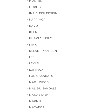
HUNTER
HURLEY
INFIELDER DESIGN
KARRIMOR
KAVU
KEEN
KHAKI JUNGLE
KINK
KLEAN KANTEEN
LEE
LEVI'S
LUMINOX
LUNA SANDALS
MAD WOOD
MALIBU SANDALS
MANASTASH
MARMOT
MATADOR