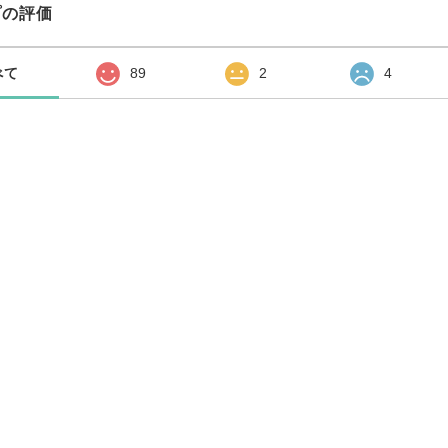
プの評価
べて
89
2
4