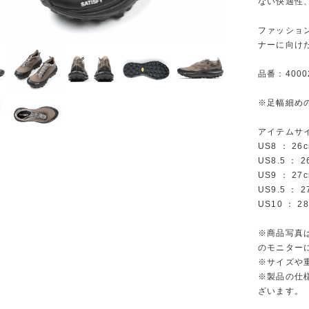
ない快適性
ファッショ
ナーに向け
品番：40002
※足幅細めの
アイテムサ
US8 ： 26
US8.5 ： 2
US9 ： 27
US9.5 ： 2
US10 ： 2
※商品写真
のモニター
※サイズや
※製品の仕
ざいます。