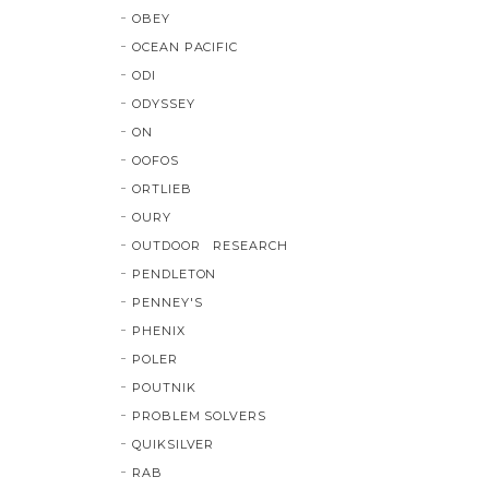
OBEY
OCEAN PACIFIC
ODI
ODYSSEY
ON
OOFOS
ORTLIEB
OURY
OUTDOOR RESEARCH
PENDLETON
PENNEY'S
PHENIX
POLER
POUTNIK
PROBLEM SOLVERS
QUIKSILVER
RAB