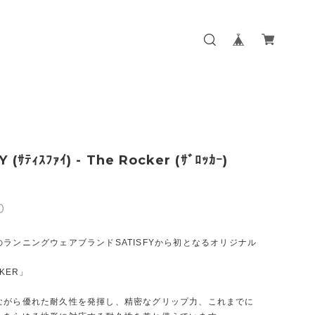
 (ｻﾃｨｽﾌｧｲ) - The Rocker (ｻﾞﾛｯｶｰ)
0
ランニングウェアブランドSATISFYから初となるオリジナル
CKER」
ながら優れた耐久性を発揮し、精密なグリップ力、これまでに