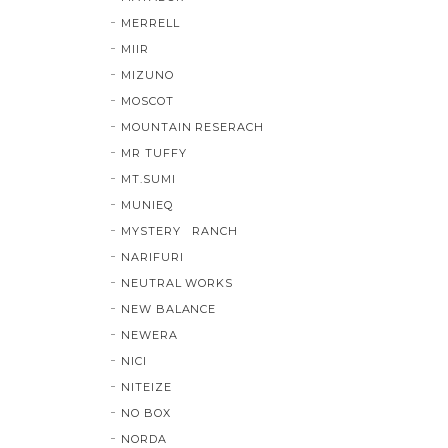
MERRELL
MIIR
MIZUNO
MOSCOT
MOUNTAIN RESERACH
MR TUFFY
MT.SUMI
MUNIEQ
MYSTERY RANCH
NARIFURI
NEUTRAL WORKS
NEW BALANCE
NEWERA
NICI
NITEIZE
NO BOX
NORDA