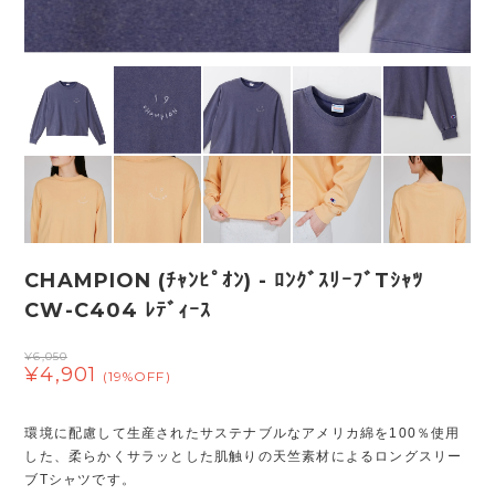
CHAMPION (ﾁｬﾝﾋﾟｵﾝ) - ﾛﾝｸﾞｽﾘｰﾌﾞTｼｬﾂ
CW-C404 ﾚﾃﾞｨｰｽ
¥6,050
¥4,901
(19%OFF)
環境に配慮して生産されたサステナブルなアメリカ綿を100％使用
した、柔らかくサラッとした肌触りの天竺素材によるロングスリー
ブTシャツです。