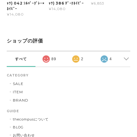
ｬﾂ) 042 ｼﾙﾊﾞｰｸﾞﾚｰ×
ｬﾂ) 386 ﾀﾞｰｸﾈｲﾋﾞｰ
¥6,853
ﾈｲﾋﾞｰ
¥14,080
¥14,080
ショップの評価
すべて
89
2
4
CATEGORY
SALE
ITEM
BRAND
GUIDE
thecompusについて
BLOG
お問い合わせ