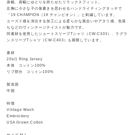
身幅、肩幅にゆとりを持たせたリラックスフィット。
左胸に小さな子の落書きを思わせるハンドライティングタッチで
「19 CHAMPION（19 チャンピオン）」と刺繍しています。
ユーズド感を演出する加工による柔らかな風合いやアタリ感、色落
ちなどのヴィンテージテイストが魅力です。
同素材を使用したショートスリーブTシャツ（CW-C303）、ラグラ
ンスリーブTシャツ（CW-C403）も展開しています。
素材
20s/1 Ring Jersey
本体 コットン100%
リブ部分 コットン100%
製造国
中国
特徴
Vintage Wash
Embroidery
USA Grown Cotton
サイズ M L