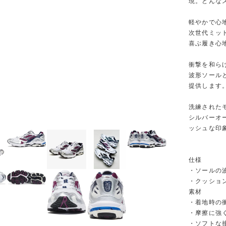
現。どんな
軽やかで心
次世代ミッ
喜ぶ履き心
衝撃を和ら
波形ソール
提供します
洗練された
シルバーオ
ッシュな印
仕様
・ソールの
・クッショ
素材
・着地時の
・摩擦に強
・ソフトな