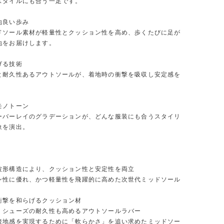
スタイルにも合う一足です。
地良い歩み
ドソール素材が軽量性とクッション性を高め、歩くたびに足が
地をお届けします。
げる技術
と耐久性あるアウトソールが、着地時の衝撃を吸収し安定感を
。
モノトーン
ーバーレイのグラデーションが、どんな服装にも合うスタイリ
象を演出。
波形構造により、クッション性と安定性を両立
ン性に優れ、かつ軽量性を飛躍的に高めた次世代ミッドソール
衝撃を和らげるクッション材
くシューズの耐久性も高めるアウトソールラバー
接地感を実現するために「軟らかさ」を追い求めたミッドソー