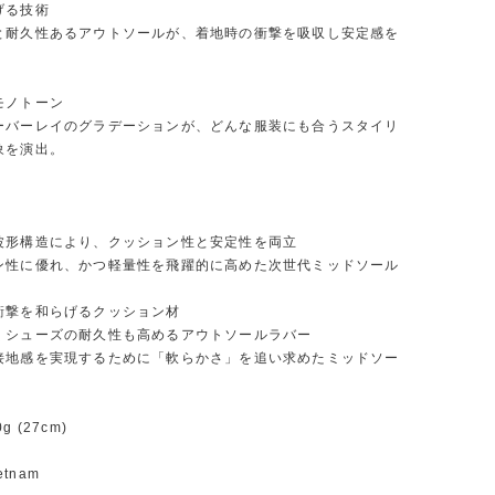
げる技術
と耐久性あるアウトソールが、着地時の衝撃を吸収し安定感を
。
モノトーン
ーバーレイのグラデーションが、どんな服装にも合うスタイリ
象を演出。
波形構造により、クッション性と安定性を両立
ン性に優れ、かつ軽量性を飛躍的に高めた次世代ミッドソール
衝撃を和らげるクッション材
くシューズの耐久性も高めるアウトソールラバー
接地感を実現するために「軟らかさ」を追い求めたミッドソー
 (27cm)
etnam