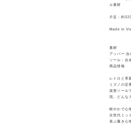
ル素材
片足：約320g
Made in Vi
素材
アッパー:
ソール：合
商品情報
レトロと革
ミズノの定番
波形ソール
現。どんな
軽やかで心
次世代ミッ
喜ぶ履き心