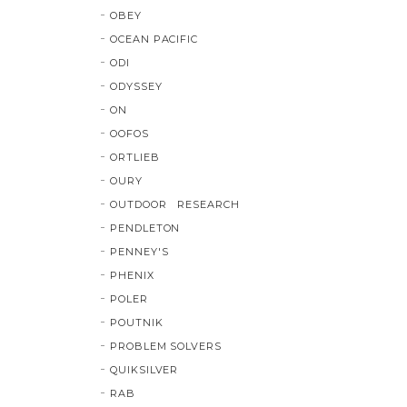
OBEY
OCEAN PACIFIC
ODI
ODYSSEY
ON
OOFOS
ORTLIEB
OURY
OUTDOOR RESEARCH
PENDLETON
PENNEY'S
PHENIX
POLER
POUTNIK
PROBLEM SOLVERS
QUIKSILVER
RAB