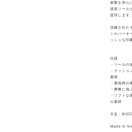
衝撃を和ら
波形ソール
提供します
洗練された
シルバーオ
ッシュな印
仕様
・ソールの
・クッショ
素材
・着地時の
・摩擦に強
・ソフトな
ル素材
片足：約320g
Made in Vi