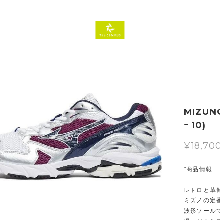
MIZUNO
ｰ 10)
¥18,70
"商品情報
レトロと革
ミズノの定番
波形ソール