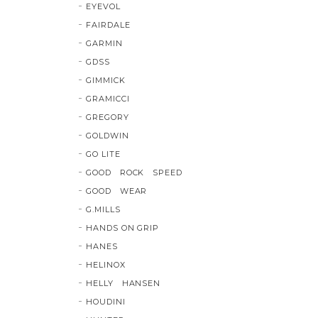
EYEVOL
FAIRDALE
GARMIN
GDSS
GIMMICK
GRAMICCI
GREGORY
GOLDWIN
GO LITE
GOOD ROCK SPEED
GOOD WEAR
G.MILLS
HANDS ON GRIP
HANES
HELINOX
HELLY HANSEN
HOUDINI