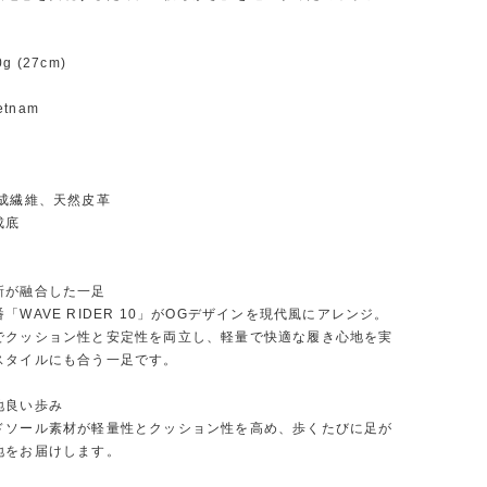
 (27cm)
etnam
合成繊維、天然皮革
成底
新が融合した一足
「WAVE RIDER 10」がOGデザインを現代風にアレンジ。
でクッション性と安定性を両立し、軽量で快適な履き心地を実
スタイルにも合う一足です。
地良い歩み
ドソール素材が軽量性とクッション性を高め、歩くたびに足が
地をお届けします。