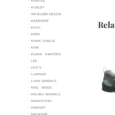
HUNTER
HURLEY
INFIELDER DESIGN
Rela
KARRIMOR
KAVU
KEEN
KHAKI JUNGLE
KINK
KLEAN KANTEEN
LEE
LEVI'S
LUMINOX
LUNA SANDALS
MAD WOOD
MALIBU SANDALS
MANASTASH
MARMOT
MATADOR