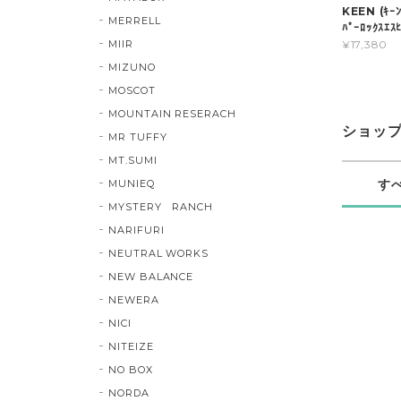
KEEN (ｷｰ
MERRELL
ﾊﾟｰﾛｯｸｽｴ
MIIR
¥17,380
MIZUNO
MOSCOT
MOUNTAIN RESERACH
ショッ
MR TUFFY
MT.SUMI
す
MUNIEQ
MYSTERY RANCH
NARIFURI
NEUTRAL WORKS
NEW BALANCE
NEWERA
NICI
NITEIZE
NO BOX
NORDA