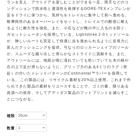
ランを支え、アウトドアを楽しむことができる一足。雨天などのコ
ンディションで防水性と透湿性を発揮するGORE-TEXメンブレンが
足をドライに保つから、気持ちをトレイルに集中して前へ進める。
耐摩耗性のあるオーバーレイをセットし、トレイルでの酷使に耐え
るように耐久性を強化。また、小石などが靴の中に入るのを防ぐ、
ガセットシュータンを採用している。Lightstrike 2.0ミッドソール
が、険しいルートも安定して快適に歩を進められるように反発力に
富んだクッショニングを提供。弓なりのロッカーシェイプのソール
が、スムーズな蹴り出しと滑らかなストライドに貢献する。また、
アウトソールには、地面が雨に濡れていても乾いていても木の根や
石の上で足が滑らないように、グリップ力のある4ミリのラグ（突
起）の付いたトレッドパターンのContinental™ラバーを採用して
いる。 この製品には、リサイクル素材を20%以上使用。これまで作
られてきた製品の素材をリユースすることで、ゴミの量、限りある
資源への依存、そしてアディダス製品のフットプリントを減らすこ
とにつながる。
種類
数量