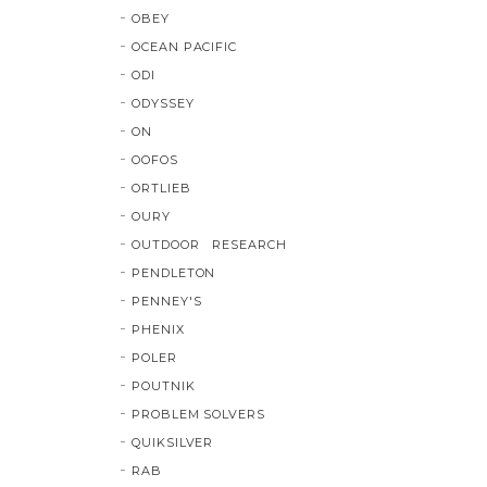
OBEY
OCEAN PACIFIC
ODI
ODYSSEY
ON
OOFOS
ORTLIEB
OURY
OUTDOOR RESEARCH
PENDLETON
PENNEY'S
PHENIX
POLER
POUTNIK
PROBLEM SOLVERS
QUIKSILVER
RAB