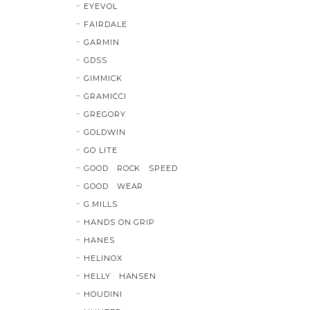
EYEVOL
FAIRDALE
GARMIN
GDSS
GIMMICK
GRAMICCI
GREGORY
GOLDWIN
GO LITE
GOOD ROCK SPEED
GOOD WEAR
G.MILLS
HANDS ON GRIP
HANES
HELINOX
HELLY HANSEN
HOUDINI