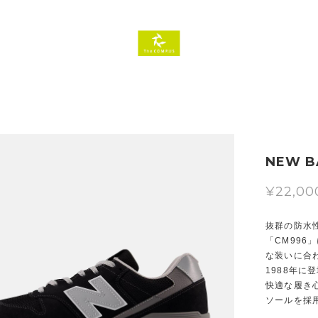
NEW BA
¥22,00
抜群の防水性
「CM99
な装いに合
1988年に
快適な履き心
ソールを採