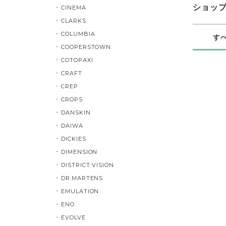
ショッ
CINEMA
CLARKS
COLUMBIA
す
COOPERSTOWN
COTOPAXI
CRAFT
CREP
CROPS
DANSKIN
DAIWA
DICKIES
DIMENSION
DISTRICT VISION
DR.MARTENS
EMULATION
ENO
EVOLVE