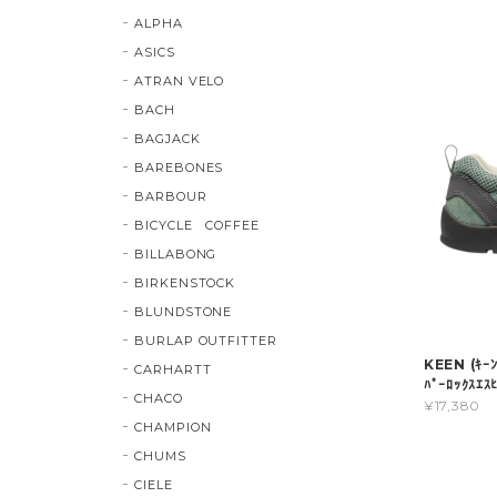
ALPHA
ASICS
ATRAN VELO
BACH
BAGJACK
BAREBONES
BARBOUR
BICYCLE COFFEE
BILLABONG
BIRKENSTOCK
BLUNDSTONE
BURLAP OUTFITTER
KEEN (ｷｰ
CARHARTT
ﾊﾟｰﾛｯｸｽｴ
CHACO
¥17,380
CHAMPION
CHUMS
CIELE