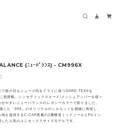
LANCE (ﾆｭｰﾊﾞﾗﾝｽ) - CM996X
0
で雨の日もシューズ内をドライに保つGORE-TEX®を
6」に初搭載。シンセティックスエード/メッシュアッパーを様々
わせやすいニューバランスのレガシーカラーで彩りました。
登場した「996」のオリジナルのシルエットを精緻に再現し、
地を提供するC-CAP搭載の2層構造ミッドソールとPUイン
用した人気のユニセックスサイズモデルです。