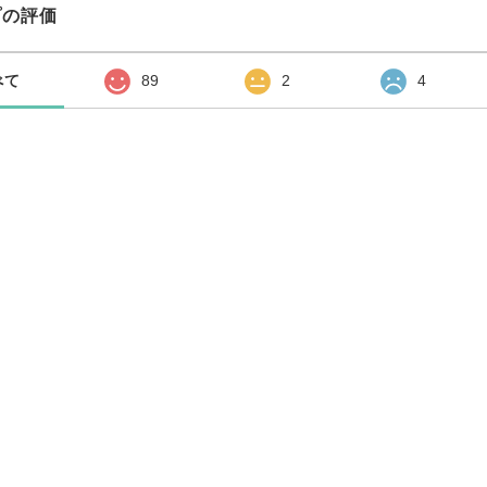
プの評価
べて
89
2
4