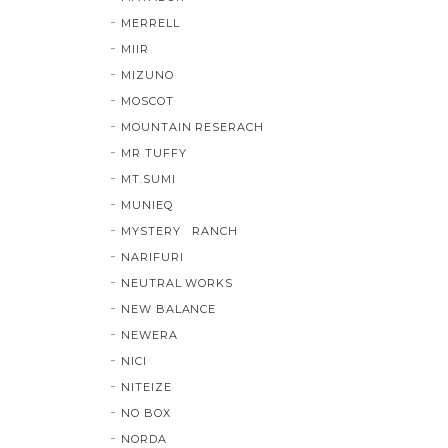
MERRELL
MIIR
MIZUNO
MOSCOT
MOUNTAIN RESERACH
MR TUFFY
MT.SUMI
MUNIEQ
MYSTERY RANCH
NARIFURI
NEUTRAL WORKS
NEW BALANCE
NEWERA
NICI
NITEIZE
NO BOX
NORDA