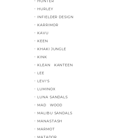
HUNTER
HURLEY
INFIELDER DESIGN
KARRIMOR
KAVU
KEEN
KHAKI JUNGLE
KINK
KLEAN KANTEEN
LEE
LEVI'S
LUMINOX
LUNA SANDALS
MAD WOOD
MALIBU SANDALS
MANASTASH
MARMOT
MATADOR