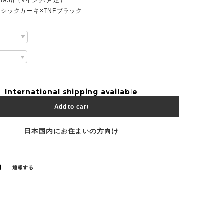
約395g（9インチ/片足）
クラシックカーキ×TNFブラック
International shipping available
Add to cart
日本国内にお住まいの方向け
通報する