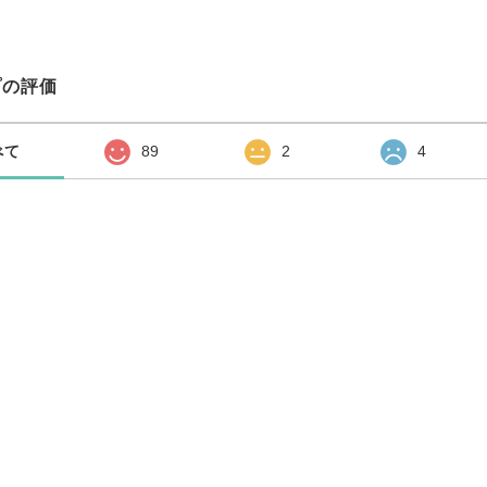
プの評価
べて
89
2
4