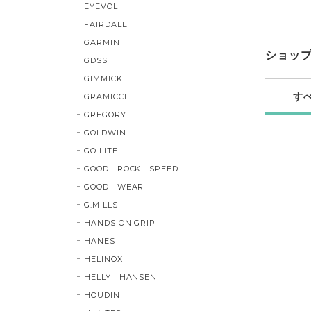
EYEVOL
FAIRDALE
GARMIN
ショッ
GDSS
GIMMICK
す
GRAMICCI
GREGORY
GOLDWIN
GO LITE
GOOD ROCK SPEED
GOOD WEAR
G.MILLS
HANDS ON GRIP
HANES
HELINOX
HELLY HANSEN
HOUDINI