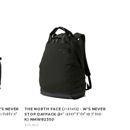
W'S NEVER
THE NORTH FACE (ﾉｰｽﾌｪｲｽ) - W'S NEVER
ｰﾃｨﾘﾃｨ ﾊﾟ
STOP DAYPACK (ﾈﾊﾞｰｽﾄｯﾌﾟﾃﾞｲﾊﾟｯｸ ﾌﾞﾗｯｸ･
K) NMW82350
¥15,180