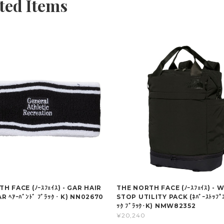
ted Items
H FACE (ﾉｰｽﾌｪｲｽ) - GAR HAIR
THE NORTH FACE (ﾉｰｽﾌｪｲｽ) - 
R ﾍｱｰﾊﾞﾝﾄﾞ ﾌﾞﾗｯｸ・K) NN02670
STOP UTILITY PACK (ﾈﾊﾞｰｽﾄｯﾌﾟﾕ
ｯｸ ﾌﾞﾗｯｸ･K) NMW82352
¥20,240