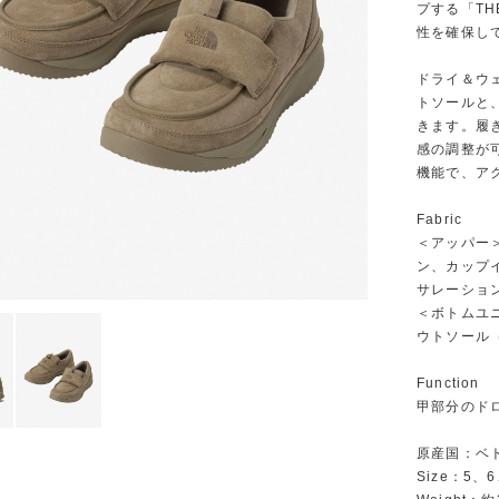
プする「TH
性を確保し
ドライ＆ウ
トソールと
きます。履
感の調整が
機能で、ア
Fabric
＜アッパー＞
ン、カップイ
サレーショ
＜ボトムユニ
ウトソール
Function
甲部分のド
原産国：ベ
Size：5、