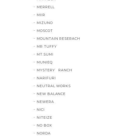
MERRELL
MIIR
MIZUNO
MOSCOT
MOUNTAIN RESERACH
MR TUFFY
MT.SUMI
MUNIEQ
MYSTERY RANCH
NARIFURI
NEUTRAL WORKS
NEW BALANCE
NEWERA
NICI
NITEIZE
NO BOX
NORDA