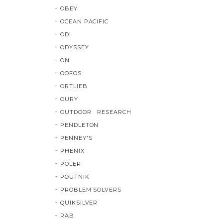
OBEY
OCEAN PACIFIC
ODI
ODYSSEY
ON
OOFOS
ORTLIEB
OURY
OUTDOOR RESEARCH
PENDLETON
PENNEY'S
PHENIX
POLER
POUTNIK
PROBLEM SOLVERS
QUIKSILVER
RAB