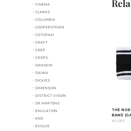
Rela
CINEMA
CLARKS
COLUMBIA
COOPERSTOWN
COTOPAXI
CRAFT
CREP
CROPS
DANSKIN
DAIWA
DICKIES
DIMENSION
DISTRICT VISION
DR.MARTENS
THE NORT
EMULATION
BAND (GA
ENO
¥5,280
EVOLVE