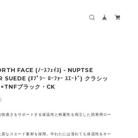
RTH FACE (ﾉｰｽﾌｪｲｽ) - NUPTSE
 SUEDE (ﾇﾌﾟｼｰ ﾛｰﾌｧｰ ｽｴｰﾄﾞ) クラシッ
×TNFブラック・CK
0
の快適さをサポートする保温性と軽量性を両立した防寒用ロー
。
上質なスエード素材を採用。中わたには濡れても保温性をキー