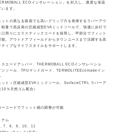
ERMOBALL ECOインサレーション」を封入し、適度な保温
ています。
ェットの異なる路面でも高いグリップ力を発揮するラバーアウ
、軽量で高反発の圧縮成型EVAミッドソールで、快適に歩行で
き口周りにエラスティックコードを採用し、甲部分でフィット
可能。アウトドアフィールドからタウンユースまで活躍する高
クティブなライフスタイルをサポートします。
スエードアッパー、THERMOBALL ECOインサレーショ
ンソール、TPUマッドガード、TERMOLITEEcomadeイン
ン
ット＞圧縮成型EVAミッドソール、SurfaceCTRL ラバーア
（10％天然ゴム配合）
ローコードでフィット感の調整が可能
トナム
6、7、8、9、10、11