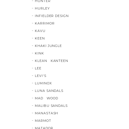
HUNTER
HURLEY
INFIELDER DESIGN
KARRIMOR
KAVU
KEEN
KHAKI JUNGLE
KINK
KLEAN KANTEEN
LEE
LEVI'S
LUMINOX
LUNA SANDALS
MAD WOOD
MALIBU SANDALS
MANASTASH
MARMOT
MATADOR