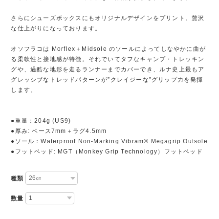
さらにシューズボックスにもオリジナルデザインをプリント。贅沢
な仕上がりになっております。
オソフラコは Morflex＋Midsole のソールによってしなやかに曲が
る柔軟性と接地感が特徴。それでいてタフなキャンプ・トレッキン
グや、過酷な地形を走るランナーまでカバーでき、ルナ史上最もア
グレッシブなトレッドパターンが”クレイジーな”グリップ力を発揮
します。
●重量：204g (US9)
●厚み: ベース7mm＋ラグ4.5mm
●ソール：Waterproof Non-Marking Vibram® Megagrip Outsole
●フットベッド: MGT（Monkey Grip Technology）フットベッド
種類
数量