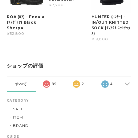
¥7,700
ROA (ﾛｱ) - Fedaia
HUNTER (ﾊﾝﾀｰ) -
(ﾌｪﾀﾞｲｱ) Black
IN/OUT KNITTED
Sherpa
SOCK (ｲﾝｱｳﾄ ﾆｯﾄｿｯｸ
ｽ)
¥52,800
¥19,800
ショップの評価
すべて
89
2
4
CATEGORY
SALE
ITEM
BRAND
GUIDE