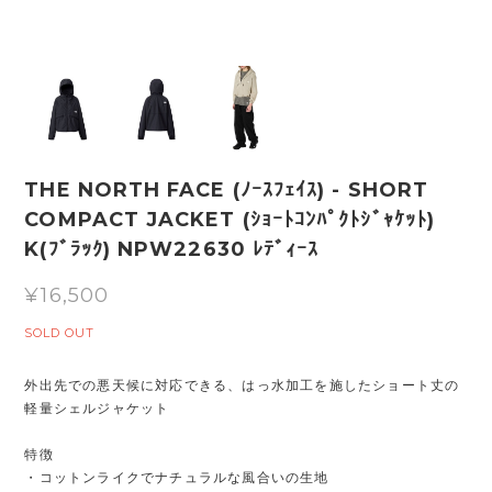
THE NORTH FACE (ﾉｰｽﾌｪｲｽ) - SHORT
COMPACT JACKET (ｼｮｰﾄｺﾝﾊﾟｸﾄｼﾞｬｹｯﾄ)
K(ﾌﾞﾗｯｸ) NPW22630 ﾚﾃﾞｨｰｽ
¥16,500
SOLD OUT
外出先での悪天候に対応できる、はっ水加工を施したショート丈の
軽量シェルジャケット
特徴
・コットンライクでナチュラルな風合いの生地