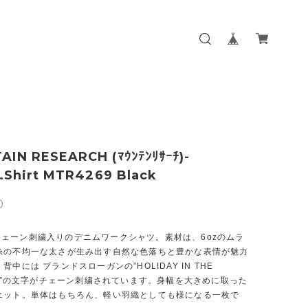
IN RESEARCH (ﾏｳﾝﾃﾝﾘｻｰﾁ)-
M.Shirt MTR4269 Black
0
M.のチェーン刺繍入りのデニムワークシャツ。素材は、6ozのムラ
糸の不均一な太さが生み出す自然な色落ちと豊かな表情が魅力
背中には ブランドスローガンの”HOLIDAY IN THE
IN”の文字がチェーン刺繍されています。身幅を大きめに取った
エット。単体はもちろん、軽い羽織としても様になる一枚で