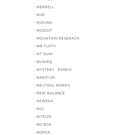
MERRELL
MIIR
MIZUNO
MOSCOT
MOUNTAIN RESERACH
MR TUFFY
MT.SUMI
MUNIEQ
MYSTERY RANCH
NARIFURI
NEUTRAL WORKS
NEW BALANCE
NEWERA
NICI
NITEIZE
NO BOX
NORDA