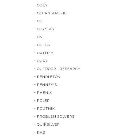
OBEY
OCEAN PACIFIC
ODI
ODYSSEY
ON
OOFOS
ORTLIEB
OURY
OUTDOOR RESEARCH
PENDLETON
PENNEY'S
PHENIX
POLER
POUTNIK
PROBLEM SOLVERS
QUIKSILVER
RAB