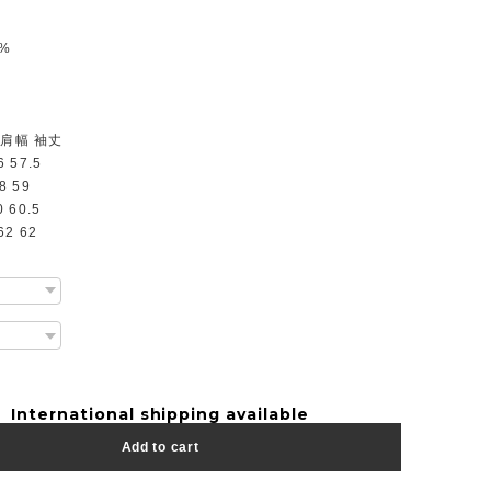
0%
 肩幅 袖丈
6 57.5
8 59
0 60.5
62 62
International shipping available
Add to cart