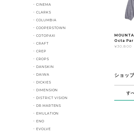
CINEMA
CLARKS
COLUMBIA
COOPERSTOWN
MOUNTAIN
COTOPAXI
Octa Pa
CRAFT
¥30,800
CREP
CROPS
DANSKIN
DAIWA
ショッ
DICKIES
DIMENSION
す
DISTRICT VISION
DR.MARTENS
EMULATION
ENO
EVOLVE