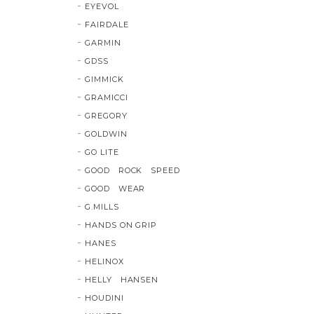
EYEVOL
FAIRDALE
GARMIN
GDSS
GIMMICK
GRAMICCI
GREGORY
GOLDWIN
GO LITE
GOOD ROCK SPEED
GOOD WEAR
G.MILLS
HANDS ON GRIP
HANES
HELINOX
HELLY HANSEN
HOUDINI