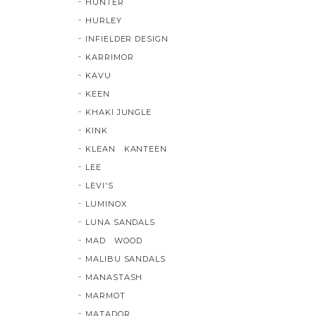
HUNTER
HURLEY
INFIELDER DESIGN
KARRIMOR
KAVU
KEEN
KHAKI JUNGLE
KINK
KLEAN KANTEEN
LEE
LEVI'S
LUMINOX
LUNA SANDALS
MAD WOOD
MALIBU SANDALS
MANASTASH
MARMOT
MATADOR