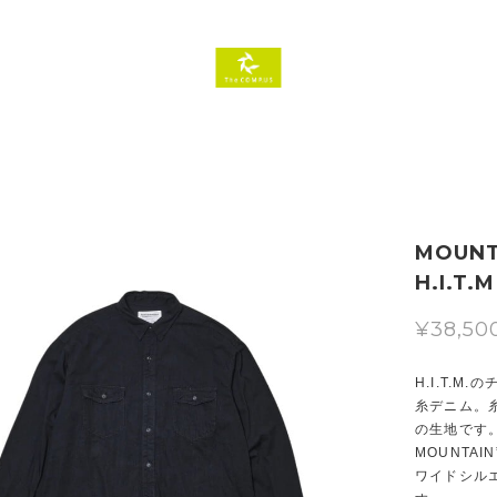
MOUNTA
H.I.T.
¥38,50
H.I.T.
糸デニム。
の生地です。
MOUNTA
ワイドシル