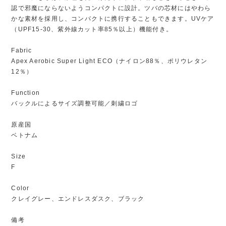
認で邪魔にならないようコンパクトに設計。ツバの芯材にはやわら
かな素材を採用し、コンパクトに携行することもできます。UVケア
（UPF15-30、紫外線カット率85％以上）機能付き。
Fabric
Apex Aerobic Super Light ECO（ナイロン88％、ポリウレタン
12％）
Function
バックルによるサイズ調整可能／刺繍ロゴ
原産国
ベトナム
Size
F
Color
クレイグレー、エンドレスダスク、ブラック
備考