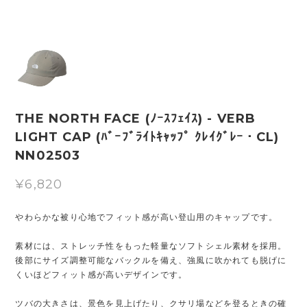
THE NORTH FACE (ﾉｰｽﾌｪｲｽ) - VERB
LIGHT CAP (ﾊﾞｰﾌﾞﾗｲﾄｷｬｯﾌﾟ ｸﾚｲｸﾞﾚｰ・CL)
NN02503
¥6,820
やわらかな被り心地でフィット感が高い登山用のキャップです。
素材には、ストレッチ性をもった軽量なソフトシェル素材を採用。
後部にサイズ調整可能なバックルを備え、強風に吹かれても脱げに
くいほどフィット感が高いデザインです。
ツバの大きさは、景色を見上げたり、クサリ場などを登るときの確