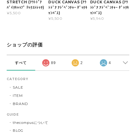
STRETCH (ｱｳﾄﾄﾞｱ
DUCK CANVAS (ｱｳ
DUCK CANVAS (ｱｳ
ﾊﾞｲｸｷｬｯﾌﾟ ﾃｯｸｽﾄﾚｯﾁ)
ﾄﾄﾞｱ ｱﾄﾞﾍﾞﾝﾁｬｰ ﾀﾞｯｸｷ
ﾄﾄﾞｱ ｱﾄﾞﾍﾞﾝﾁｬｰ ﾀﾞｯｸｷ
ｬﾝﾊﾞｽ)
ｬﾝﾊﾞｽ)
¥5,500
¥5,500
¥5,940
ショップの評価
すべて
89
2
4
CATEGORY
SALE
ITEM
BRAND
GUIDE
thecompusについて
BLOG