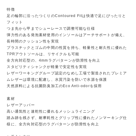
特徴
足の輪郭に沿ったつくりのContoured Fitは快適で足にぴったりと
フィット
つま先から甲までシューレースで調整可能な仕様
弾力性のある発泡素材使用のインソールはアーチサポートが備え、
長時間のクッション性を実現
プラスチックとゴムの中間の性質を持ち、軽量性と耐久性に優れた
TPRアウトソールは、リサイクルも可能
全方向対応型の、4mmラグパターンが防滑性を向上
スタビリティシャンクが軽量で安定性を実現
レザーワーキンググループ認定のなめし工場で製造されたプレミア
ムレザーは環境に配慮し、水質汚染を防いで水源を保護
天然原料による抗菌防臭加工のEco Anti-odorを採用
素材
レザーアッパー
高い通気性と速乾性に優れるメッシュライニング
踏み跡を残さず、耐摩耗性とグリップ性に優れたノンマーキング仕
様に、全方向対応型のラグパターンが防滑性を向上