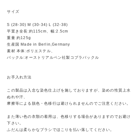
サイズ
S (28-30) M (30-34) L (32-38)
平置き全長:約115cm、幅:2.5cm
重量 約125g
生産国 Made in Berlin,Germany
素材 本体:ポリエステル、
バックル:オーストリアルペン社製コブラバックル
お手入れ方法
この製品は入念な染色仕上げを施しておりますが、染めの性質上水
ぬれや汗、
摩擦等による脱色・色移行は避けられませんのでご注意ください。
また薄い色の衣類の着用は、色移りする場合がありますのでお避け
下さい。
ふだんは柔らかなブラシでほこりを払い落してください。