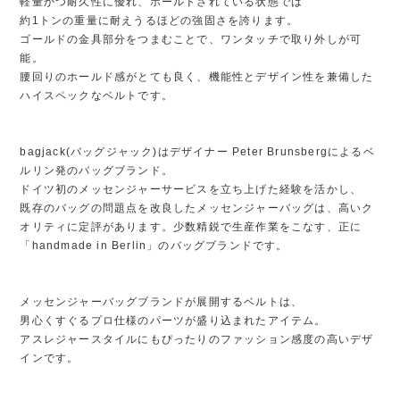
軽量かつ耐久性に優れ、ホールドされている状態では
約1トンの重量に耐えうるほどの強固さを誇ります。
ゴールドの金具部分をつまむことで、ワンタッチで取り外しが可
能。
腰回りのホールド感がとても良く、機能性とデザイン性を兼備した
ハイスペックなベルトです。
bagjack(バッグジャック)はデザイナー Peter Brunsbergによるベ
ルリン発のバッグブランド。
ドイツ初のメッセンジャーサービスを立ち上げた経験を活かし、
既存のバッグの問題点を改良したメッセンジャーバッグは、高いク
オリティに定評があります。少数精鋭で生産作業をこなす、正に
「handmade in Berlin」のバッグブランドです。
メッセンジャーバッグブランドが展開するベルトは、
男心くすぐるプロ仕様のパーツが盛り込まれたアイテム。
アスレジャースタイルにもぴったりのファッション感度の高いデザ
インです。