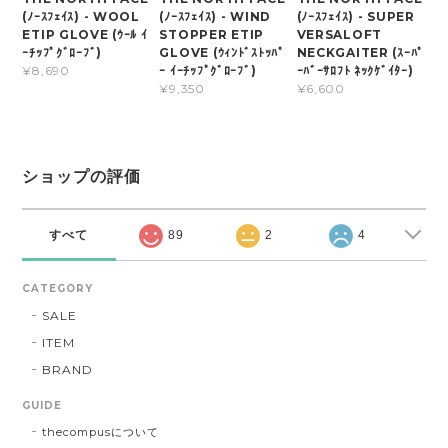
(ﾉｰｽﾌｪｲｽ) - WOOL
(ﾉｰｽﾌｪｲｽ) - WIND
(ﾉｰｽﾌｪｲｽ) - SUPER
ETIP GLOVE (ｳｰﾙ ｲ
STOPPER ETIP
VERSALOFT
ｰﾁｯﾌﾟｸﾞﾛｰﾌﾞ)
GLOVE (ｳｨﾝﾄﾞｽﾄｯﾊﾟ
NECKGAITER (ｽｰﾊﾟ
ｰ ｲｰﾁｯﾌﾟｸﾞﾛｰﾌﾞ)
ｰﾊﾞｰｻﾛﾌﾄ ﾈｯｸｹﾞｲﾀｰ)
¥8,690
¥9,350
¥6,600
ショップの評価
すべて
89
2
4
CATEGORY
SALE
ITEM
BRAND
GUIDE
thecompusについて