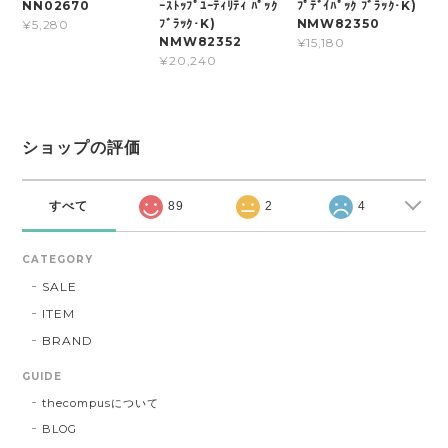
NN02670
ｰｽﾄｯﾌﾟﾕｰﾃｨﾘﾃｨ ﾊﾟｯｸ
ﾌﾟﾃﾞｲﾊﾟｯｸ ﾌﾞﾗｯｸ･K)
ﾌﾞﾗｯｸ･K)
NMW82350
¥5,280
NMW82352
¥15,180
¥20,240
ショップの評価
すべて
89
2
4
CATEGORY
SALE
ITEM
BRAND
GUIDE
thecompusについて
BLOG