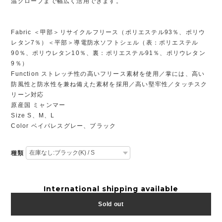
温グローブまで幅広く活用できます。
Fabric ＜甲部＞リサイクルフリース（ポリエステル93％、ポリウ
レタン7％）＜平部＞導電防水ソフトシェル（表：ポリエステル
90％、ポリウレタン10％、裏：ポリエステル91％、ポリウレタン
9％）
Function ストレッチ性の高いフリース素材を使用／掌には、高い
防風性と防水性を兼ね備えた素材を採用／高い堅牢性／タッチスク
リーン対応
原産国 ミャンマー
Size S、M、L
Color ベイパレスグレー、ブラック
種類
International shipping available
Sold out