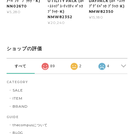
ｱｰﾊﾞﾝﾄﾞ ﾌﾞﾗｯｸ・K)
UTILITY PACK (ﾈﾊﾞ
DAYPACK (ﾈﾊﾞｰｽﾄｯ
NN02670
ｰｽﾄｯﾌﾟﾕｰﾃｨﾘﾃｨ ﾊﾟｯｸ
ﾌﾟﾃﾞｲﾊﾟｯｸ ﾌﾞﾗｯｸ･K)
ﾌﾞﾗｯｸ･K)
NMW82350
¥5,280
NMW82352
¥15,180
¥20,240
ショップの評価
すべて
89
2
4
CATEGORY
SALE
ITEM
BRAND
GUIDE
thecompusについて
BLOG