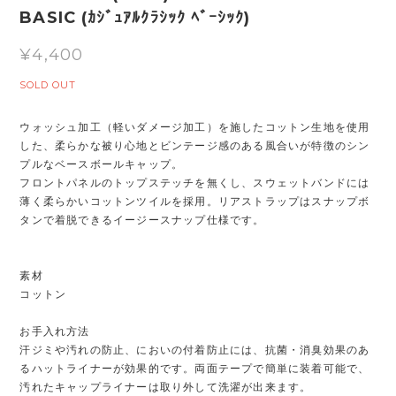
BASIC (ｶｼﾞｭｱﾙｸﾗｼｯｸ ﾍﾞｰｼｯｸ)
¥4,400
SOLD OUT
ウォッシュ加工（軽いダメージ加工）を施したコットン生地を使用
した、柔らかな被り心地とビンテージ感のある風合いが特徴のシン
プルなベースボールキャップ。
フロントパネルのトップステッチを無くし、スウェットバンドには
薄く柔らかいコットンツイルを採用。リアストラップはスナップボ
タンで着脱できるイージースナップ仕様です。
素材
コットン
お手入れ方法
汗ジミや汚れの防止、においの付着防止には、抗菌・消臭効果のあ
るハットライナーが効果的です。両面テープで簡単に装着可能で、
汚れたキャップライナーは取り外して洗濯が出来ます。