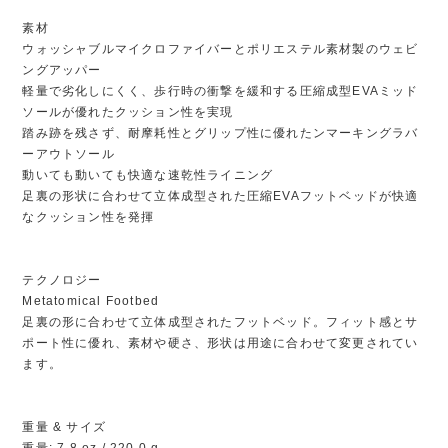
素材
ウォッシャブルマイクロファイバーとポリエステル素材製のウェビ
ングアッパー
軽量で劣化しにくく、歩行時の衝撃を緩和する圧縮成型EVAミッド
ソールが優れたクッション性を実現
踏み跡を残さず、耐摩耗性とグリップ性に優れたンマーキングラバ
ーアウトソール
動いても動いても快適な速乾性ライニング
足裏の形状に合わせて立体成型された圧縮EVAフットベッドが快適
なクッション性を発揮
テクノロジー
Metatomical Footbed
足裏の形に合わせて立体成型されたフットベッド。フィット感とサ
ポート性に優れ、素材や硬さ、形状は用途に合わせて変更されてい
ます。
重量 & サイズ