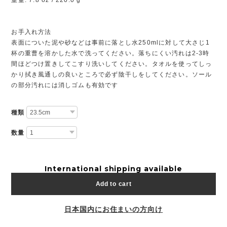
重量: 7.8 oz / 220.0 g
お手入れ方法
表面についた泥や砂などは事前に落とし水250mlに対して大さじ1
杯の重曹を溶かした水で洗ってください。落ちにくい汚れは2-3時
間ほどつけ置きしてこすり洗いしてください。タオルを使ってしっ
かり拭き風通しの良いところで必ず陰干しをしてください。ソール
の部分汚れには消しゴムも有効です
種類
数量
International shipping available
Add to cart
日本国内にお住まいの方向け