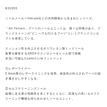
BS2055
ソールメーカーVibram社との共同開発から生まれたシリーズ。
「All-Terrain」ブーツのソールユニットは、様々な特徴があり、ブ
ランドストーンの”どこへでも行けるブーツ”というブランドコンセ
プトを体現している。
クッション性を向上させるポリウレタン製ミッドソール
衝撃を吸収するXRD®テクノロジーをヒール部で搭載
水洗い可能なComfort Liteフットベッド
①レザーライナー
0.8mm厚のレザーライニングを採用。保温性が向上されブーツの脱
ぎ履きがしやすくなる。
②セルフクリーニングソール
縦横に走る溝が屈曲性を良くするとともに、泥落ちの良いセルフク
リーニング機能を持ち合わせたソールユニット。