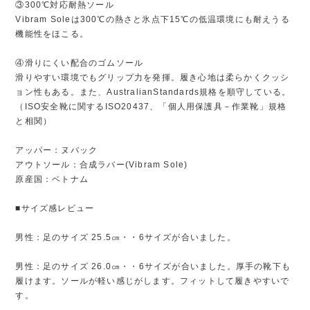
③300℃対応耐熱ソール
Vibram Soleは300℃の熱さと氷点下15℃の低温環境にも耐えうる
機能性をほこる。
④滑りにくい配合のゴムソール
滑りやすい環境でもグリップ力を発揮。履き心地は柔らかくクッシ
ョン性もある。また、AustralianStandards規格を順守している。
（ISO安全靴に関するISO20437、「個人用保護具－作業靴」規格
と相関）
アッパー：ヌバック
アウトソール：合成ラバー(Vibram Sole)
原産国：ベトナム
■サイズ感レビュー
男性：足のサイズ 25.5㎝・・6サイズが合いました。
男性：足のサイズ 26.0㎝・・6サイズが合いました。厚手の靴下も
履けます。ソールが軽い感じがします。フィットして履きやすいで
す。