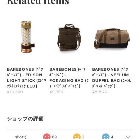
BAREBONES (ﾍﾞｱ
BAREBONES (ﾍﾞｱ
BAREBONES (ﾍﾞｱ
ﾎﾞｰﾝｽﾞ) - EDISON
ﾎﾞｰﾝｽﾞ) -
ﾎﾞｰﾝｽﾞ) - NEELUM
LIGHT STICK (ｴｼﾞｿ
FORAGING BAG (ﾌ
DUFFEL BAG (ﾆｰﾗﾑ
ﾝﾗｲﾄｽﾃｨｯｸ LED)
ｫｰｴｲｼﾞﾝｸﾞﾊﾞｯｸﾞ)
ﾀﾞｯﾌﾙ ﾊﾞｯｸﾞ)
¥10,560
¥9,350
¥8,800
ショップの評価
すべて
89
2
4