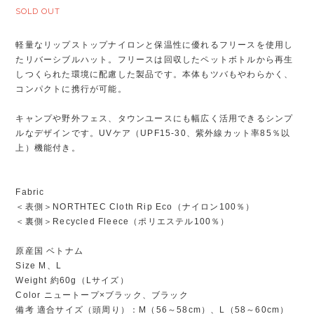
SOLD OUT
軽量なリップストップナイロンと保温性に優れるフリースを使用し
たリバーシブルハット。フリースは回収したペットボトルから再生
しつくられた環境に配慮した製品です。本体もツバもやわらかく、
コンパクトに携行が可能。
キャンプや野外フェス、タウンユースにも幅広く活用できるシンプ
ルなデザインです。UVケア（UPF15-30、紫外線カット率85％以
上）機能付き。
Fabric
＜表側＞NORTHTEC Cloth Rip Eco（ナイロン100％）
＜裏側＞Recycled Fleece（ポリエステル100％）
原産国 ベトナム
Size M、L
Weight 約60g（Lサイズ）
Color ニュートープ×ブラック、ブラック
備考 適合サイズ（頭周り）：M（56～58cm）、L（58～60cm）