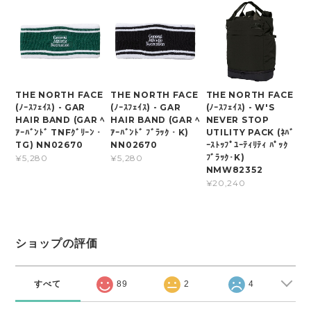
THE NORTH FACE
THE NORTH FACE
THE NORTH FACE
(ﾉｰｽﾌｪｲｽ) - GAR
(ﾉｰｽﾌｪｲｽ) - GAR
(ﾉｰｽﾌｪｲｽ) - W'S
HAIR BAND (GAR ﾍ
HAIR BAND (GAR ﾍ
NEVER STOP
ｱｰﾊﾞﾝﾄﾞ TNFｸﾞﾘｰﾝ・
ｱｰﾊﾞﾝﾄﾞ ﾌﾞﾗｯｸ・K)
UTILITY PACK (ﾈﾊﾞ
TG) NN02670
NN02670
ｰｽﾄｯﾌﾟﾕｰﾃｨﾘﾃｨ ﾊﾟｯｸ
ﾌﾞﾗｯｸ･K)
¥5,280
¥5,280
NMW82352
¥20,240
ショップの評価
すべて
89
2
4