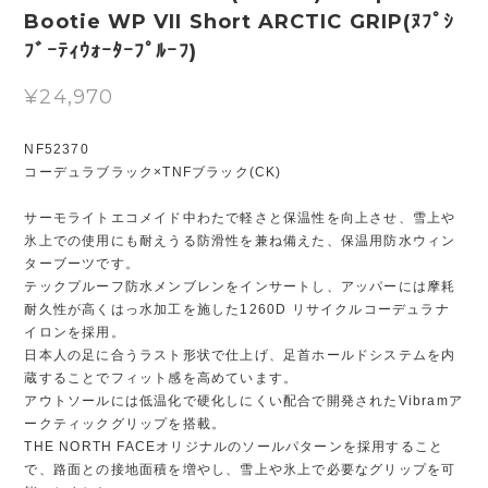
Bootie WP VII Short ARCTIC GRIP(ﾇﾌﾟｼ
ﾌﾞｰﾃｨｳｫｰﾀｰﾌﾟﾙｰﾌ)
¥24,970
NF52370
コーデュラブラック×TNFブラック(CK)
サーモライトエコメイド中わたで軽さと保温性を向上させ、雪上や
氷上での使用にも耐えうる防滑性を兼ね備えた、保温用防水ウィン
ターブーツです。
テックプルーフ防水メンブレンをインサートし、アッパーには摩耗
耐久性が高くはっ水加工を施した1260D リサイクルコーデュラナ
イロンを採用。
日本人の足に合うラスト形状で仕上げ、足首ホールドシステムを内
蔵することでフィット感を高めています。
アウトソールには低温化で硬化しにくい配合で開発されたVibramア
ークティックグリップを搭載。
THE NORTH FACEオリジナルのソールパターンを採用すること
で、路面との接地面積を増やし、雪上や氷上で必要なグリップを可