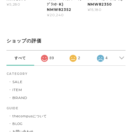
ﾌﾞﾗｯｸ･K)
NMW82350
¥5,280
NMW82352
¥15,180
¥20,240
ショップの評価
すべて
89
2
4
CATEGORY
SALE
ITEM
BRAND
GUIDE
thecompusについて
BLOG
お問い合わせ