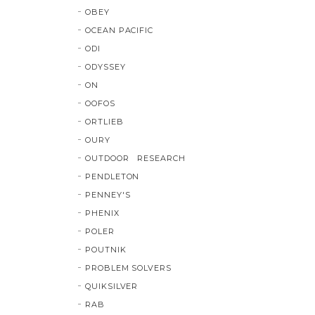
OBEY
OCEAN PACIFIC
ODI
ODYSSEY
ON
OOFOS
ORTLIEB
OURY
OUTDOOR RESEARCH
PENDLETON
PENNEY'S
PHENIX
POLER
POUTNIK
PROBLEM SOLVERS
QUIKSILVER
RAB