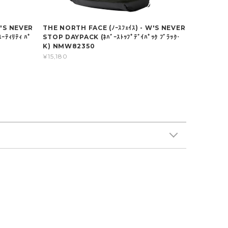
W'S NEVER
THE NORTH FACE (ﾉｰｽﾌｪｲｽ) - W'S NEVER
ｰﾃｨﾘﾃｨ ﾊﾟ
STOP DAYPACK (ﾈﾊﾞｰｽﾄｯﾌﾟﾃﾞｲﾊﾟｯｸ ﾌﾞﾗｯｸ･
K) NMW82350
¥15,180