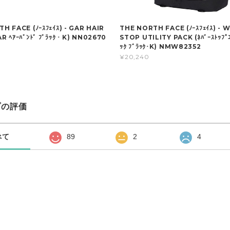
H FACE (ﾉｰｽﾌｪｲｽ) - GAR HAIR
THE NORTH FACE (ﾉｰｽﾌｪｲｽ) - 
R ﾍｱｰﾊﾞﾝﾄﾞ ﾌﾞﾗｯｸ・K) NN02670
STOP UTILITY PACK (ﾈﾊﾞｰｽﾄｯﾌﾟﾕ
ｯｸ ﾌﾞﾗｯｸ･K) NMW82352
¥20,240
プの評価
べて
89
2
4