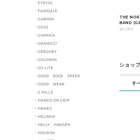
EYEVOL
FAIRDALE
THE NORT
GARMIN
BAND (GA
GDSS
¥5,280
GIMMICK
GRAMICCI
GREGORY
GOLDWIN
ショッ
GO LITE
GOOD ROCK SPEED
す
GOOD WEAR
G.MILLS
HANDS ON GRIP
HANES
HELINOX
HELLY HANSEN
HOUDINI