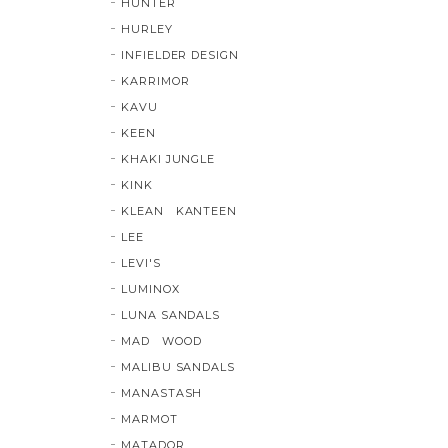
HUNTER
HURLEY
INFIELDER DESIGN
KARRIMOR
KAVU
KEEN
KHAKI JUNGLE
KINK
KLEAN KANTEEN
LEE
LEVI'S
LUMINOX
LUNA SANDALS
MAD WOOD
MALIBU SANDALS
MANASTASH
MARMOT
MATADOR