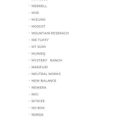
MERRELL
MIIR
MIZUNO
MOSCOT
MOUNTAIN RESERACH
MR TUFFY
MT.SUMI
MUNIEQ
MYSTERY RANCH
NARIFURI
NEUTRAL WORKS
NEW BALANCE
NEWERA
NICI
NITEIZE
NO BOX
NORDA