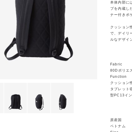
本体内部に
プを内蔵し
ナー付きポ
クッション
で、デイリ
ルなデザイ
Fabric
80Dポリエ
Function
クッション
タブレット
型PC13
原産国
ベトナム