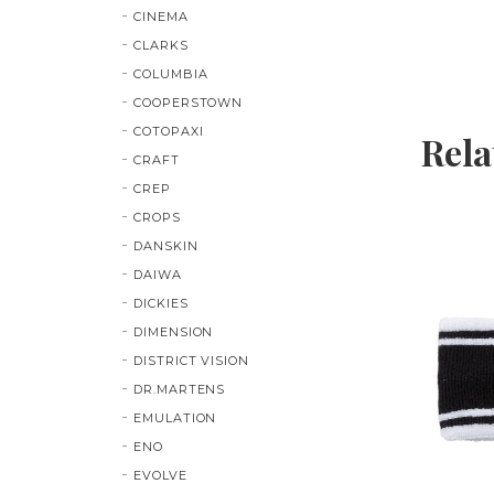
CINEMA
CLARKS
COLUMBIA
COOPERSTOWN
COTOPAXI
Rela
CRAFT
CREP
CROPS
DANSKIN
DAIWA
DICKIES
DIMENSION
DISTRICT VISION
DR.MARTENS
EMULATION
ENO
EVOLVE