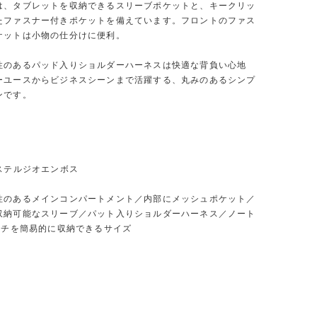
は、タブレットを収納できるスリーブポケットと、キークリッ
たファスナー付きポケットを備えています。フロントのファス
ケットは小物の仕分けに便利。
性のあるパッド入りショルダーハーネスは快適な背負い心地
ーユースからビジネスシーンまで活躍する、丸みのあるシンプ
ンです。
ステルジオエンボス
性のあるメインコンパートメント／内部にメッシュポケット／
収納可能なスリーブ／パット入りショルダーハーネス／ノート
インチを簡易的に収納できるサイズ