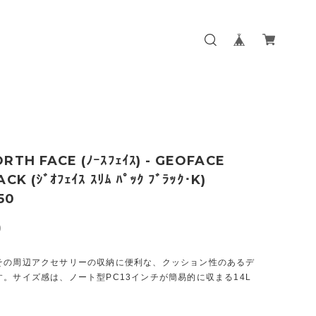
RTH FACE (ﾉｰｽﾌｪｲｽ) - GEOFACE
CK (ｼﾞｵﾌｪｲｽ ｽﾘﾑ ﾊﾟｯｸ ﾌﾞﾗｯｸ･K)
50
0
その周辺アクセサリーの収納に便利な、クッション性のあるデ
。サイズ感は、ノート型PC13インチが簡易的に収まる14L