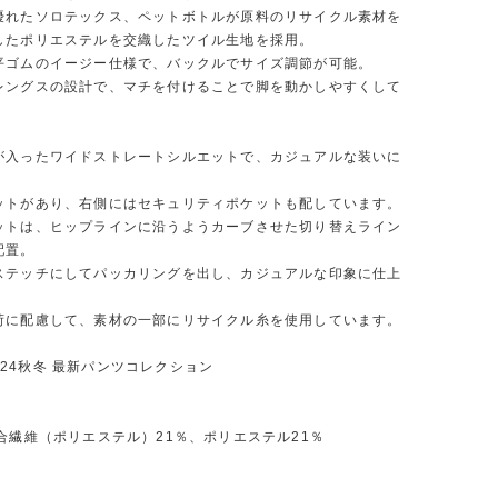
優れたソロテックス、ペットボトルが原料のリサイクル素材を
したポリエステルを交織したツイル生地を採用。
平ゴムのイージー仕様で、バックルでサイズ調節が可能。
レングスの設計で、マチを付けることで脚を動かしやすくして
が入ったワイドストレートシルエットで、カジュアルな装いに
ットがあり、右側にはセキュリティポケットも配しています。
ットは、ヒップラインに沿うようカーブさせた切り替えライン
配置。
ステッチにしてパッカリングを出し、カジュアルな印象に仕上
荷に配慮して、素材の一部にリサイクル糸を使用しています。
 2024秋冬 最新パンツコレクション
合繊維（ポリエステル）21％、ポリエステル21％