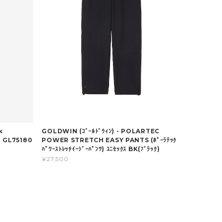
k
GOLDWIN (ｺﾞｰﾙﾄﾞｳｨﾝ) - POLARTEC
ﾂ) GL75180
POWER STRETCH EASY PANTS (ﾎﾟｰﾗﾃｯｸ
ﾊﾟﾜｰｽﾄﾚｯﾁｲｰｼﾞｰﾊﾟﾝﾂ) ﾕﾆｾｯｸｽ BK(ﾌﾞﾗｯｸ)
¥27,500