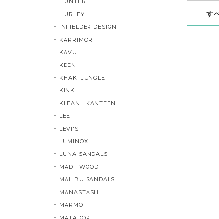
HUNTER
す
HURLEY
INFIELDER DESIGN
KARRIMOR
KAVU
KEEN
KHAKI JUNGLE
KINK
KLEAN KANTEEN
LEE
LEVI'S
LUMINOX
LUNA SANDALS
MAD WOOD
MALIBU SANDALS
MANASTASH
MARMOT
MATADOR