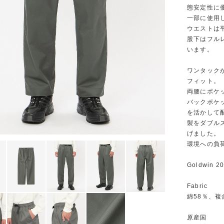
態安定性に
一部に使用
ウエストは
股下はフル
います。
ワンタック
フィット。
両腰にポケ
バックポケ
を活かして
製をダブル
げました。
環境への負
Goldwin
Fabric
綿58％、複
原産国