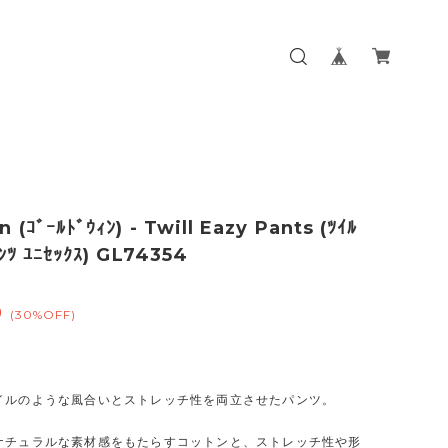
 (ｺﾞｰﾙﾄﾞｳｨﾝ) - Twill Eazy Pants (ﾂｲﾙ
ﾝﾂ ﾕﾆｾｯｸｽ) GL74354
0
(30%OFF)
イルのような風合いとストレッチ性を両立させたパンツ。
ナチュラルな素材感をもたらすコットンと、ストレッチ性や形