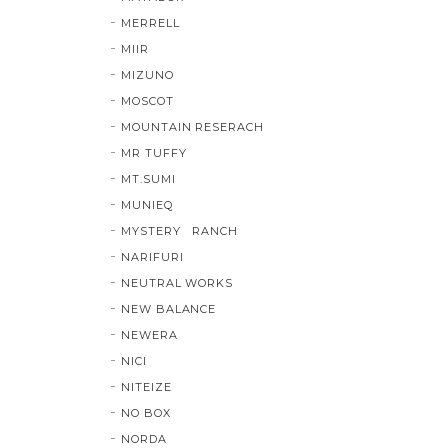
MERRELL
MIIR
MIZUNO
MOSCOT
MOUNTAIN RESERACH
MR TUFFY
MT.SUMI
MUNIEQ
MYSTERY RANCH
NARIFURI
NEUTRAL WORKS
NEW BALANCE
NEWERA
NICI
NITEIZE
NO BOX
NORDA