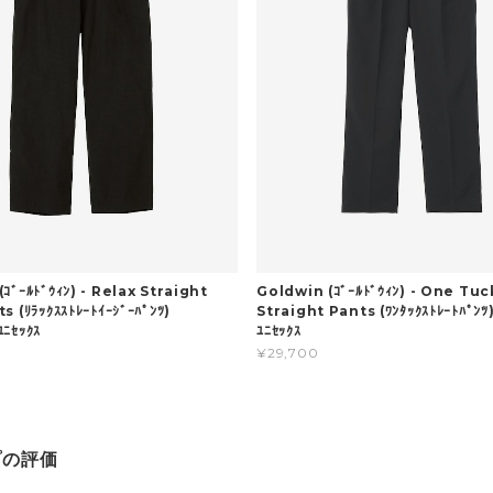
ｺﾞｰﾙﾄﾞｳｨﾝ) - Relax Straight
Goldwin (ｺﾞｰﾙﾄﾞｳｨﾝ) - One Tuc
s (ﾘﾗｯｸｽｽﾄﾚｰﾄｲｰｼﾞｰﾊﾟﾝﾂ)
Straight Pants (ﾜﾝﾀｯｸｽﾄﾚｰﾄﾊﾟﾝ
ﾕﾆｾｯｸｽ
ﾕﾆｾｯｸｽ
¥29,700
プの評価