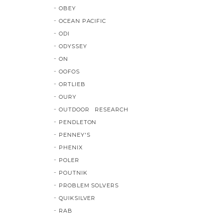
OBEY
OCEAN PACIFIC
ODI
ODYSSEY
ON
OOFOS
ORTLIEB
OURY
OUTDOOR RESEARCH
PENDLETON
PENNEY'S
PHENIX
POLER
POUTNIK
PROBLEM SOLVERS
QUIKSILVER
RAB