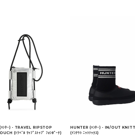
ﾊﾝﾀｰ) - TRAVEL RIPSTOP
HUNTER (ﾊﾝﾀｰ) - IN/OUT KNI
CH (ﾄﾗﾍﾞﾙ ﾘｯﾌﾟｽﾄｯﾌﾟ ﾌｫﾝﾎﾟｰﾁ)
(ｲﾝｱｳﾄ ﾆｯﾄｿｯｸｽ)