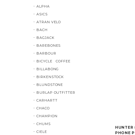
ALPHA
ASICS
ATRAN VELO
BACH
BAGJACK
BAREBONES
BARBOUR
BICYCLE COFFEE
BILLABONG
BIRKENSTOCK
BLUNDSTONE
BURLAP OUTFITTER
CARHARTT
CHACO
CHAMPION
CHUMS
HUNTER (
CIELE
PHONE POU