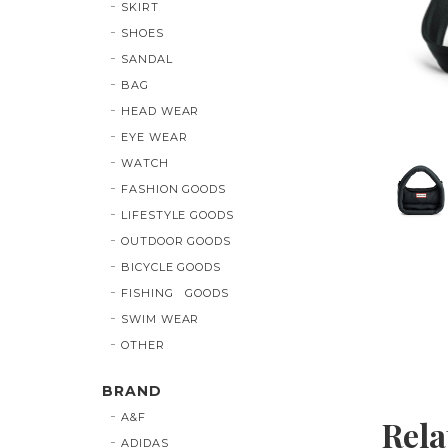
SKIRT
SHOES
SANDAL
BAG
HEAD WEAR
EYE WEAR
WATCH
FASHION GOODS
LIFESTYLE GOODS
OUTDOOR GOODS
BICYCLE GOODS
FISHING GOODS
SWIM WEAR
OTHER
BRAND
A&F
Rela
ADIDAS