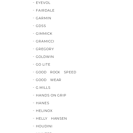
EYEVOL
FAIRDALE
GARMIN
GDSS
GIMMICK
GRAMICCI
GREGORY
GOLDWIN
GO LITE
GOOD ROCK SPEED
GOOD WEAR
G.MILLS
HANDS ON GRIP
HANES
HELINOX
HELLY HANSEN
HOUDINI