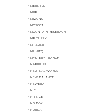
MERRELL
MIIR
MIZUNO
MOSCOT
MOUNTAIN RESERACH
MR TUFFY
MT.SUMI
MUNIEQ
MYSTERY RANCH
NARIFURI
NEUTRAL WORKS
NEW BALANCE
NEWERA
NICI
NITEIZE
NO BOX
NORDA