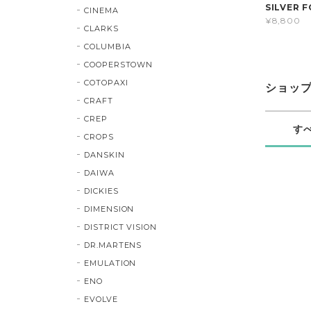
SILVER F
CINEMA
¥8,800
CLARKS
COLUMBIA
COOPERSTOWN
COTOPAXI
ショッ
CRAFT
CREP
す
CROPS
DANSKIN
DAIWA
DICKIES
DIMENSION
DISTRICT VISION
DR.MARTENS
EMULATION
ENO
EVOLVE