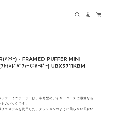
(ﾊﾝﾀｰ) - FRAMED PUFFER MINI
ﾌﾚｲﾑﾄﾞﾊﾟﾌｧｰﾐﾆﾎｰﾎﾞｰ) UBX3711KBM
0
パファーミニホーボーは、半月型のデイリーユースに最適な新
ットのバックです。
ポリエステルを使用した、クッションのように柔らかい風合い
。