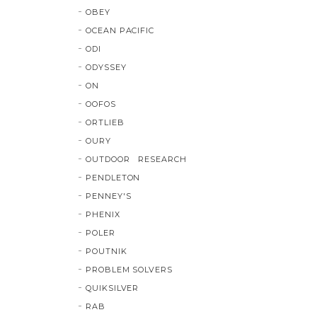
OBEY
OCEAN PACIFIC
ODI
ODYSSEY
ON
OOFOS
ORTLIEB
OURY
OUTDOOR RESEARCH
PENDLETON
PENNEY'S
PHENIX
POLER
POUTNIK
PROBLEM SOLVERS
QUIKSILVER
RAB