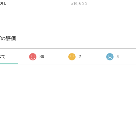
OIL
¥19,800
プの評価
べて
89
2
4