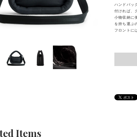
ハンドバッ
付ければ、
小物収納に
を持ち運ぶ
フロントに
ted Items