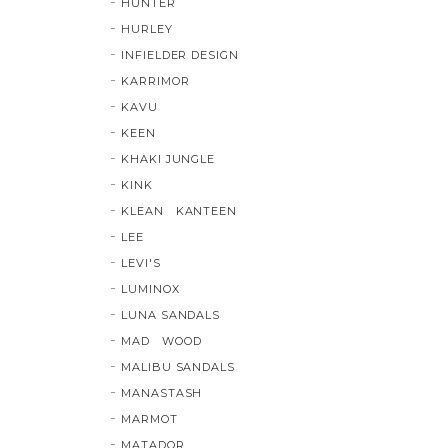
HUNTER
HURLEY
INFIELDER DESIGN
KARRIMOR
KAVU
KEEN
KHAKI JUNGLE
KINK
KLEAN KANTEEN
LEE
LEVI'S
LUMINOX
LUNA SANDALS
MAD WOOD
MALIBU SANDALS
MANASTASH
MARMOT
MATADOR