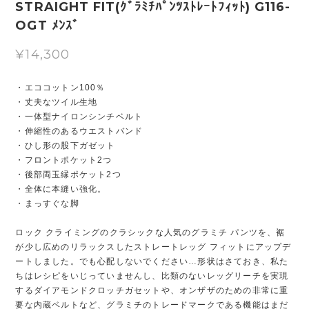
STRAIGHT FIT(ｸﾞﾗﾐﾁﾊﾟﾝﾂｽﾄﾚｰﾄﾌｨｯﾄ) G116-
OGT ﾒﾝｽﾞ
¥14,300
・エココットン100％
・丈夫なツイル生地
・一体型ナイロンシンチベルト
・伸縮性のあるウエストバンド
・ひし形の股下ガゼット
・フロントポケット2つ
・後部両玉縁ポケット2つ
・全体に本縫い強化。
・まっすぐな脚
ロック クライミングのクラシックな人気のグラミチ パンツを、裾
が少し広めのリラックスしたストレートレッグ フィットにアップデ
ートしました。でも心配しないでください…形状はさておき、私た
ちはレシピをいじっていませんし、比類のないレッグリーチを実現
するダイアモンドクロッチガセットや、オンザザのための非常に重
要な内蔵ベルトなど、グラミチのトレードマークである機能はまだ