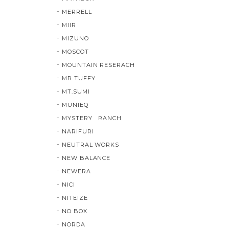
MERRELL
MIIR
MIZUNO
MOSCOT
MOUNTAIN RESERACH
MR TUFFY
MT.SUMI
MUNIEQ
MYSTERY RANCH
NARIFURI
NEUTRAL WORKS
NEW BALANCE
NEWERA
NICI
NITEIZE
NO BOX
NORDA