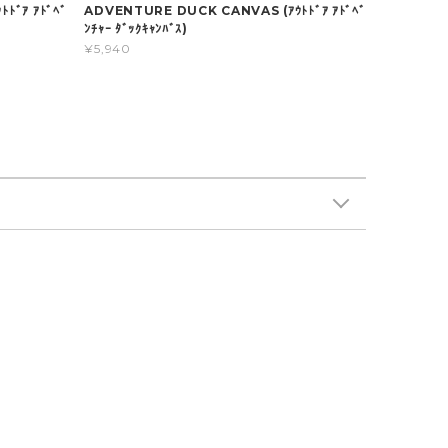
ﾄﾞｱ ｱﾄﾞﾍﾞ
ADVENTURE DUCK CANVAS (ｱｳﾄﾄﾞｱ ｱﾄﾞﾍﾞ
ﾝﾁｬｰ ﾀﾞｯｸｷｬﾝﾊﾞｽ)
¥5,940