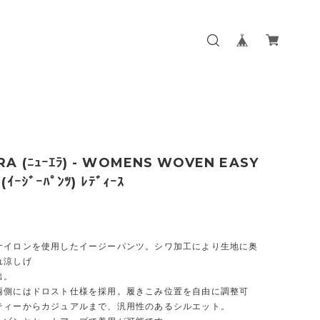
RA (ﾆｭｰｴﾗ) - WOMENS WOVEN EASY
ｲｰｼﾞｰﾊﾟﾝﾂ) ﾚﾃﾞｨｰｽ
ナイロンを使用したイージーパンツ。シワ加工により生地に奥
れ涼しげ
出。
両側にはドロスト仕様を採用。履きこみ位置を自由に調整可
ティーからカジュアルまで、汎用性のあるシルエット。