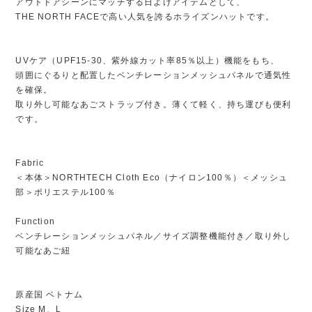
アウトドアシーンにマッチする日よけアイテムとして、
THE NORTH FACEで高い人気を誇るホライズンハットです。
UVケア（UPF15-30、紫外線カット率85％以上）機能をもち、
頭囲にぐるりと配置したベンチレーションメッシュパネルで通気性
を確保。
取り外し可能なあごストラップ付き。薄くて軽く、持ち運びも便利
です。
Fabric
＜本体＞NORTHTECH Cloth Eco（ナイロン100％）＜メッシュ
部＞ポリエステル100％
Function
ベンチレーションメッシュパネル／サイズ調整機能付き／取り外し
可能なあご紐
原産国 ベトナム
Size M、L